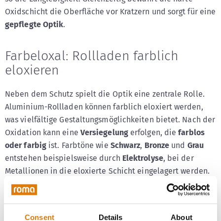
Oxidschicht die Oberfläche vor Kratzern und sorgt für eine
gepflegte Optik
.
Farbeloxal: Rollladen farblich
eloxieren
Neben dem Schutz spielt die Optik eine zentrale Rolle.
Aluminium-Rollladen können farblich eloxiert werden,
was vielfältige Gestaltungsmöglichkeiten bietet. Nach der
Oxidation kann eine
Versiegelung
erfolgen, die
farblos
oder farbig
ist. Farbtöne wie
Schwarz
,
Bronze
und
Grau
entstehen beispielsweise durch
Elektrolyse
, bei der
Metallionen in die eloxierte Schicht eingelagert werden.
Beim
Interferenzfärben
entstehen durch einen
physikalischen Prozess außergewöhnliche Farbtöne z.B. in
Consent
Details
About