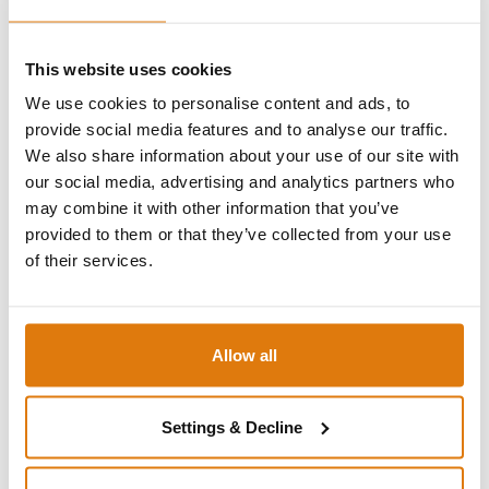
Blau, Grün oder Rot
. Die Farbwirkung wird dabei
maßgeblich von der gewählten Technik sowie der
anschließenden Versiegelung beeinflusst, wodurch
This website uses cookies
individuelle Gestaltungsmöglichkeiten
eröffnet werden.
We use cookies to personalise content and ads, to
provide social media features and to analyse our traffic.
Rollladen eloxieren lassen
We also share information about your use of our site with
our social media, advertising and analytics partners who
may combine it with other information that you’ve
Beim Eloxieren von Aluminium-Rollläden gibt es einige
provided to them or that they’ve collected from your use
wichtige Aspekte, die es zu berücksichtigen gilt, um ein
of their services.
optimales Ergebnis zu erzielen
. Da der Prozess
spezifische Anforderungen an die
Materialvorbereitung
und -behandlung
stellt, ist eine sorgfältige Planung und
Durchführung entscheidend:
Allow all
1. Beschichtung:
Wenn die Rollläden bereits lackiert oder
Settings & Decline
mit einer anderen Beschichtung versehen sind, muss
diese
zuerst entfernt werden
, um die Eloxalschicht direkt