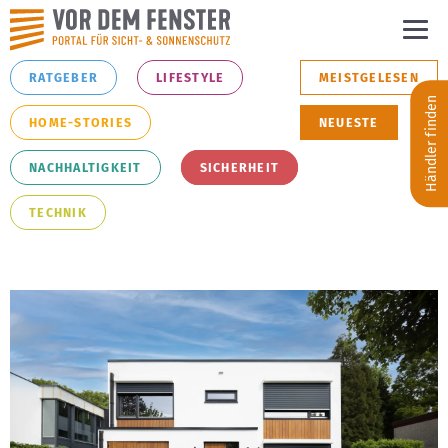
RATGEBER
LIFESTYLE
MEISTGELESEN
Händler finden
HOME-STORIES
NEUESTE
NACHHALTIGKEIT
SICHERHEIT
TECHNIK