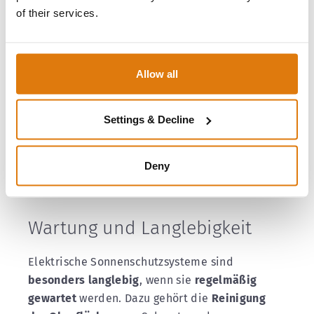
Sonnenschutzsystems
sollten wichtige Punkte
of their services.
berücksichtigt werden, darunter die
Gebäudeart
, die
Montageoptionen
und die
gewünschte Steuerungsart
.
Allow all
Neubauten
bieten oft mehr
Flexibilität
,
während bei
Nachrüstungen
die
vorhandenen
Settings & Decline
Gegebenheiten berücksichtigt
werden müssen.
Eine professionelle Installation durch
Fachbetriebe
stellt sicher, dass das System
Deny
reibungslos funktioniert und langlebig bleibt.
Wartung und Langlebigkeit
Elektrische Sonnenschutzsysteme sind
besonders langlebig
, wenn sie
regelmäßig
gewartet
werden. Dazu gehört die
Reinigung