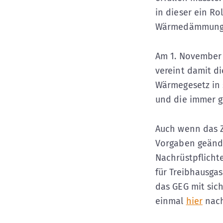
in dieser ein Ro
Wärmedämmung e
Am 1. November 
vereint damit d
Wärmegesetz in s
und die immer 
Auch wenn das Z
Vorgaben geände
Nachrüstpflicht
für Treibhausga
das GEG mit sic
einmal
hier
nac