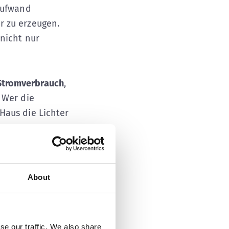
aufwand
r zu erzeugen.
nicht nur
Stromverbrauch
,
 Wer die
Haus die Lichter
utzerverhalten
eiten oder
About
en nämlich
se our traffic. We also share