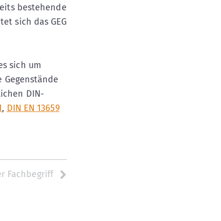
reits bestehende
htet sich das GEG
es sich um
se Gegenstände
lichen DIN-
1
,
DIN EN 13659
r Fachbegriff