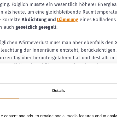
ging. Folglich musste ein wesentlich höherer Energie
n als heute, um eine gleichbleibende Raumtemperatu
e korrekte
Abdichtung und
Dämmung
eines Rollladens 
rn auch
gesetzlich geregelt
.
glichen Wärmeverlust muss man aber ebenfalls den
eleuchtung der Innenräume entsteht, berücksichtigen.
anzen Tag über heruntergefahren hat und deshalb im 
hat zweifellos einen höheren Energieverbrauch.
einsparung im Rollladen-Bereich spielt vor allem das
N
nde Rolle. Wer seine Rollladen zu bestimmten Tagesz
Details
ch- oder runtergefahren hat, trägt beim Energiespar
n Miete bei. Egal, ob im Sommer oder im Winter.
e content and ads, to provide social media features and to analy