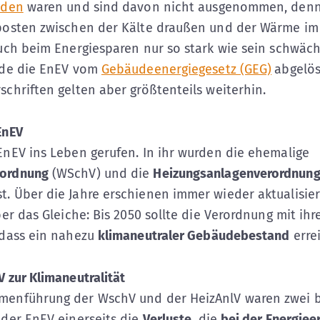
aden
waren und sind davon nicht ausgenommen, denn 
posten zwischen der Kälte draußen und der Wärme im
uch beim Energiesparen nur so stark wie sein schwäch
rde die EnEV vom
Gebäudeenergiegesetz (GEG)
abgelös
schriften gelten aber größtenteils weiterhin.
EnEV
EnEV ins Leben gerufen. In ihr wurden die ehemalige
ordnung
(WSchV) und die
Heizungsanlagenverordnun
. Über die Jahre erschienen immer wieder aktualisier
ber das Gleiche: Bis 2050 sollte die Verordnung mit ihr
 dass ein nahezu
klimaneutraler Gebäudebestand
erre
 zur Klimaneutralität
menführung der WschV und der HeizAnlV waren zwei 
 der EnEV einerseits die
Verluste
, die
bei der Energiee