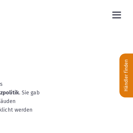
Händler finden
)
es
zpolitik
. Sie gab
ebäuden
rklicht werden