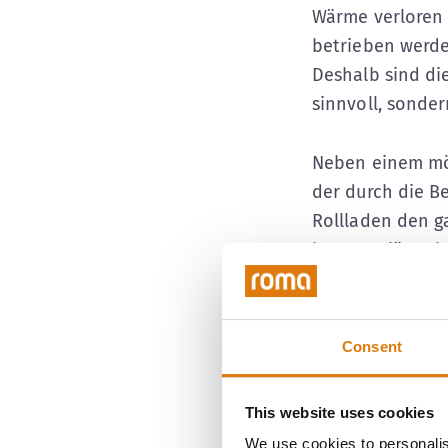
Wärme verloren 
betrieben werde
Deshalb sind di
sinnvoll, sonde
Neben einem mö
der durch die B
Rollladen den g
brennen lässt, 
Bei der Energie
eine entscheide
Consent
Temperaturen ho
schon zur halbe
This website uses cookies
We use cookies to personalis