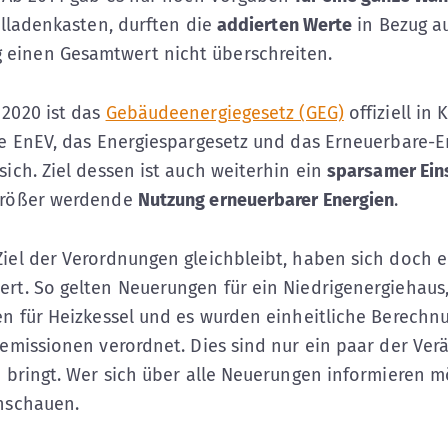
llladenkasten, durften die
addierten Werte
in Bezug au
inen Gesamtwert nicht überschreiten.
2020 ist das
Gebäudeenergiegesetz (GEG)
offiziell in 
ie EnEV, das Energiespargesetz und das Erneuerbare-E
ich. Ziel dessen ist auch weiterhin ein
sparsamer Ein
größer werdende
Nutzung erneuerbarer Energien
.
iel der Verordnungen gleichbleibt, haben sich doch e
rt. So gelten Neuerungen für ein Niedrigenergiehaus,
en für Heizkessel und es wurden einheitliche Berechn
semissionen verordnet. Dies sind nur ein paar der Ver
h bringt. Wer sich über alle Neuerungen informieren 
hschauen.