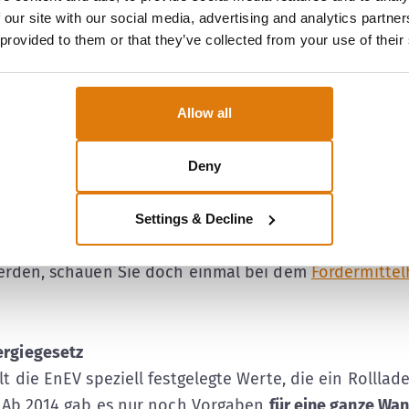
Schritt weiter gehen möchte, als nur auf die ökologi
 our site with our social media, advertising and analytics partn
laden zu achten, kann sich seit Januar 2021 um Förder
 provided to them or that they’ve collected from your use of their
en am Eigenheim bemühen. Das
Bundesamt für Wirtsc
e
(BAFA)
bietet die Möglichkeit an,
Zuschüsse
zu beant
 Optimierung der hauseigenen Tageslichtversorgung.
Allow all
 Rollladen & Co ist es deshalb ratsam, sich darüber z
Deny
te Produkt die Anforderungen an eine optimierte
gung erfüllt. Wenn Sie sich unsicher darüber sind, ob 
Settings & Decline
 Anforderungen erfüllt, die für die Bewilligung von F
erden, schauen Sie doch einmal bei dem
Fördermittel
rgiegesetz
t die EnEV speziell festgelegte Werte, die ein Rollla
. Ab 2014 gab es nur noch Vorgaben
für eine ganze Wa