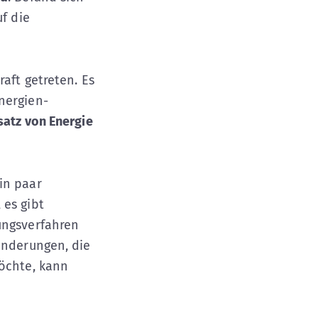
f die
Kraft getreten. Es
nergien-
satz von Energie
in paar
 es gibt
ungsverfahren
änderungen, die
möchte, kann