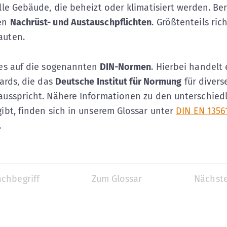
lle Gebäude, die beheizt oder klimatisiert werden. Be
ten
Nachrüst- und Austauschpflichten
. Größtenteils ric
auten.
 es auf die sogenannten
DIN-Normen
. Hierbei handelt 
dards, die das
Deutsche Institut für Normung
für diver
ausspricht. Nähere Informationen zu den unterschied
ibt, finden sich in unserem Glossar unter
DIN EN 1356
.
achbegriff
Zum Glossar
Nächste