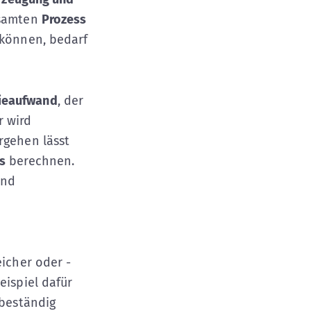
esamten
Prozess
 können, bedarf
ieaufwand
, der
r wird
rgehen lässt
s
berechnen.
und
eicher oder -
eispiel dafür
 beständig