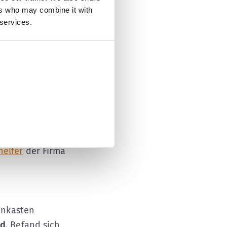
sche Bedienung
ers who may combine it with
mittel für
 services.
haft und
ragen für den
u informieren,
Ihr
ördermitteln
helfer
der Firma
denkasten
nd
. Befand sich