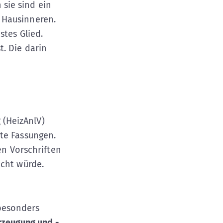
sie sind ein
 Hausinneren.
stes Glied.
t. Die darin
g
(HeizAnlV)
te Fassungen.
en Vorschriften
icht würde.
besonders
rzeugung und -