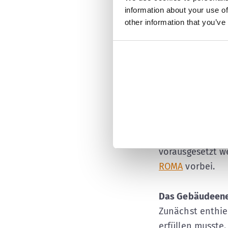
Wer noch einen 
information about your use of
der eigenen Roll
other information that you’ve
Einzelmaßnahm
Ausfuhrkontroll
Einbau oder die
Beim Erwerb von
ob das gewünsch
Tageslichtversor
Wohngebäude die
vorausgesetzt w
ROMA
vorbei.
Das Gebäudeene
Zunächst enthiel
erfüllen musste