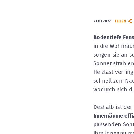
23.03.2022
TEILEN
Bodentiefe Fens
in die Wohnräu
sorgen sie an s
Sonnenstrahlen 
Heizlast verrin
schnell zum Na
wodurch sich di
Deshalb ist der
Innenräume effi
passenden Sonn
Ihre Innenräum