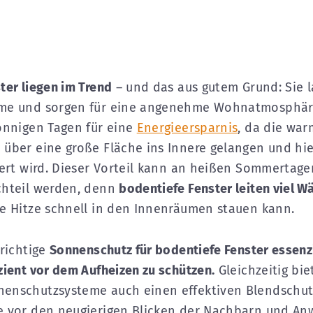
ter liegen im Trend
– und das aus gutem Grund: Sie la
me und sorgen für eine angenehme Wohnatmosphär
onnigen Tagen für eine
Energieersparnis
, da die wa
über eine große Fläche ins Innere gelangen und hie
gert wird. Dieser Vorteil kann an heißen Sommertag
chteil werden, denn
bodentiefe Fenster leiten viel 
e Hitze schnell in den Innenräumen stauen kann.
 richtige
Sonnenschutz für bodentiefe Fenster essenzi
zient vor dem Aufheizen zu schützen.
Gleichzeitig bie
enschutzsysteme auch einen effektiven Blendschut
e vor den neugierigen Blicken der Nachbarn und An