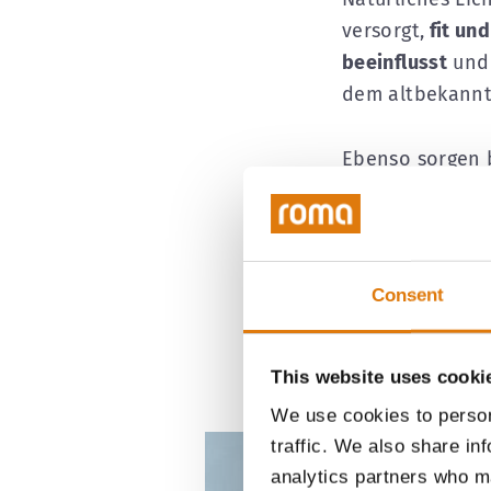
versorgt,
fit und
beeinflusst
und 
dem altbekannt
Ebenso sorgen 
Wohnräume gelan
Konzentrations
angenehme Rau
großflächigen 
Consent
zur Natur, wodu
Freiheitsgefühl
This website uses cooki
We use cookies to person
traffic. We also share in
analytics partners who ma