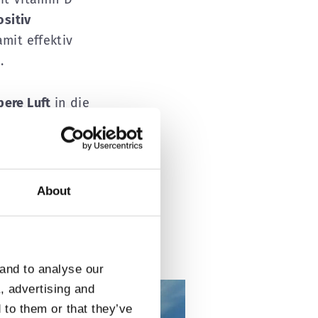
ositiv
mit effektiv
.
bere Luft
in die
 und eine
r mit ihrer
und damit auch
About
 ein besonderes
gen.
 and to analyse our
a, advertising and
 to them or that they’ve