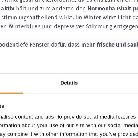
 aktiv
hält und zum anderen den
Hormonhaushalt
p
stimmungsaufhellend wirkt. Im Winter wirkt Licht da
en Winterblues und depressiver Stimmung entgegen
bodentiefe Fenster dafür, dass mehr
frische und sau
gt. Das belebt nicht nur den Geist und die
fähigkeit, sondern ermöglicht auch
effektives Lüften
mtemperatur.
Schließlich schaffen bodentiefe Fenste
Verglasung einen
fließenden Übergang zur Außenwelt
Details
rch Innenräume weniger beengt wirken – und so für
 und damit einhergehend für mehr Wohnqualität sor
es
alise content and ads, to provide social media features
formation about your use of our site with our social medi
y combine it with other information that you’ve provided