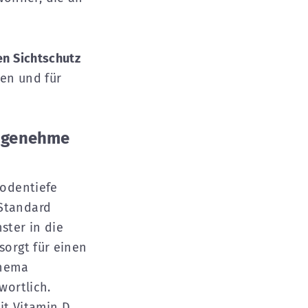
en Sichtschutz
ren und für
angenehme
Bodentiefe
 Standard
ster in die
sorgt für einen
Thema
wortlich.
it Vitamin D