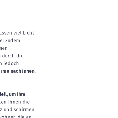
ssen viel Licht
e. Zudem
rmen
rdurch die
en jedoch
Wärme nach innen
,
ell, um Ihre
ten Ihnen die
z und schirmen
wohner, die an