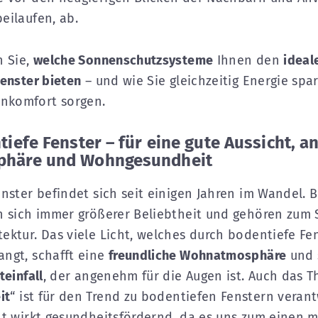
eilaufen, ab.
n Sie,
welche Sonnenschutzsysteme
Ihnen den
ideal
Fenster bieten
– und wie Sie gleichzeitig Energie spa
nkomfort sorgen.
tiefe Fenster – für eine gute Aussicht, 
häre und Wohngesundheit
enster befindet sich seit einigen Jahren im Wandel. 
n sich immer größerer Beliebtheit und gehören zum
ektur. Das viele Licht, welches durch bodentiefe Fen
ngt, schafft eine
freundliche Wohnatmosphäre
und 
teinfall
, der angenehm für die Augen ist. Auch das 
it
“ ist für den Trend zu bodentiefen Fenstern verant
ht wirkt gesundheitsfördernd, da es uns zum einen m