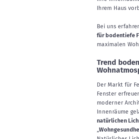
Ihrem Haus vorb
Bei uns erfahre
für bodentiefe 
maximalen Woh
Trend boden
Wohnatmosp
Der Markt für F
Fenster erfreue
moderner Archit
Innenräume gela
natürlichen Lich
„
Wohngesundhe
Natürliches Lic