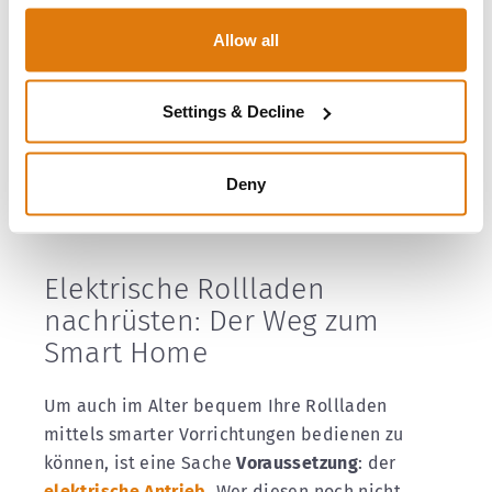
Smart Home auf lange Sicht auch Ihrem
Allow all
Geldbeutel
und der
Umwelt
gut. Denn durch
den
gezielten Einsatz von
Sonnenschutzvorrichtungen
lässt sich
Energie
Settings & Decline
sparen.
In unserem Magazin-Beitrag
Clever
Energie und Kosten sparen mit einem modernen
Deny
Sonnenschutzsystem
erfahren Sie mehr zu den
Möglichkeiten, die sich Ihnen hierbei bieten.
Elektrische Rollladen
nachrüsten: Der Weg zum
Smart Home
Um auch im Alter bequem Ihre Rollladen
mittels smarter Vorrichtungen bedienen zu
können, ist eine Sache
Voraussetzung
: der
elektrische Antrieb
. Wer diesen noch nicht