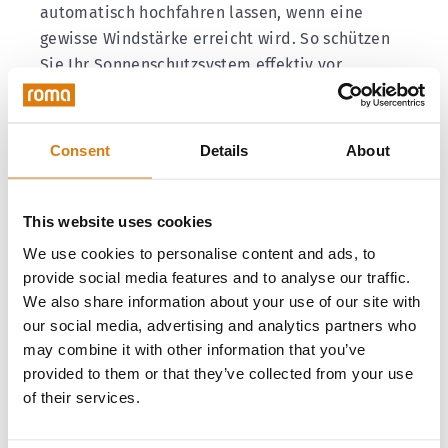
automatisch hochfahren lassen, wenn eine
gewisse Windstärke erreicht wird. So schützen
Sie Ihr Sonnenschutzsystem effektiv vor
Schäden durch widrige Wetterbedingungen.
Vorteile von Smart Home für
Consent
Details
About
Senioren… und alle anderen
This website uses cookies
Als Senior oder Seniorin mit Rollator müssen
We use cookies to personalise content and ads, to
Sie nicht mehr
den Weg zum Rollladen
und die
provide social media features and to analyse our traffic.
erschwerte Bedienung
dessen auf sich nehmen.
We also share information about your use of our site with
Aber ein Smart Home bringt noch
weitere
our social media, advertising and analytics partners who
Vorteile
mit sich, die sowohl für Personen mit
may combine it with other information that you’ve
als auch ohne eine körperliche
provided to them or that they’ve collected from your use
Beeinträchtigung lohnenswert sind.
of their services.
So tut die Einbindung Ihrer Rollladen in ein