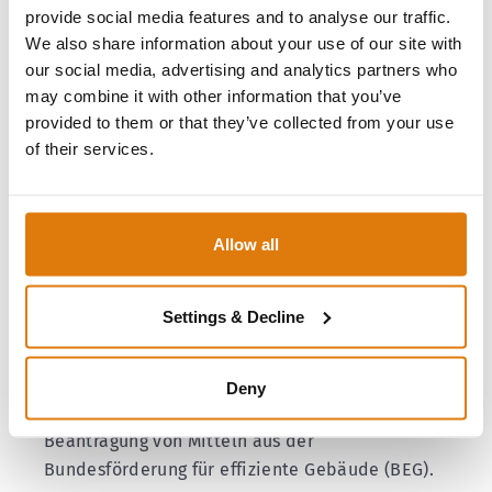
[ Auflösende Bedingung = Vertrag gilt bei
provide social media features and to analyse our traffic.
Absage nicht mehr ]
We also share information about your use of our site with
our social media, advertising and analytics partners who
may combine it with other information that you’ve
3. Beantragung der Fördermittel beim BAFA
provided to them or that they’ve collected from your use
(hierfür ist ein Energie-Effizienz-Experte
of their services.
erforderlich)
Für Arbeiten an der Gebäudehülle oder der
Anlagentechnik wird die Hinzunahme eines
Energieeffizienzexperten vorgeschrieben.
Allow all
Dieser hilft Ihnen bei der Planung und liefert
Ihnen die relevanten Dokumente, die Sie für die
Settings & Decline
Antragsstellung benötigen. Von dem Experten
bekommen sie auch die
TPB-ID
. Hierbei
handelt es sich um die Kennnummer zur
Deny
technischen Projektbeschreibung für die
Beantragung von Mitteln aus der
Bundesförderung für effiziente Gebäude (BEG).