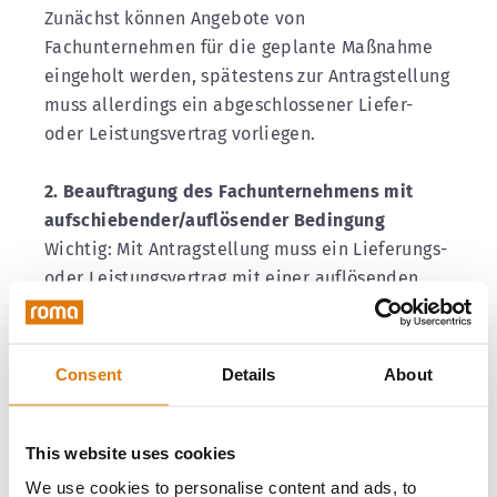
Zunächst können Angebote von
Fachunternehmen für die geplante Maßnahme
eingeholt werden, spätestens zur Antragstellung
muss allerdings ein abgeschlossener Liefer-
oder Leistungsvertrag vorliegen.
2. Beauftragung des Fachunternehmens mit
aufschiebender/auflösender Bedingung
Wichtig: Mit Antragstellung muss ein Lieferungs-
oder Leistungsvertrag mit einer auflösenden
oder aufschiebenden Bedingung der
Förderzusage beim Antragsteller vorliegen.
Hierin muss auch das voraussichtliche Datum
Consent
Details
About
der Umsetzung der beantragten Maßnahme
enthalten sein.
[ Aufschiebende Bedingung = Vertrag gilt erst
This website uses cookies
bei Förderzusage ]
We use cookies to personalise content and ads, to