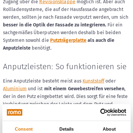
Zugang über die
Revisionsklappe
möglich ist. Aber auch
Rollladensysteme, die auf der Hausfassade angebracht
werden, sollten je nach Fassade verputzt werden, um sich
besser in die Optik der Fassade zu integrieren.
Für ein
sachgemäßes Überputzen werden deshalb bei beiden
Systemen sowohl die
Putzträgerplatte
als auch die
Anputzleiste
benötigt.
Anputzleisten: So funktionieren sie
Eine Anputzleiste besteht meist aus
Kunststoff
oder
Aluminium
und ist
mit einem Gewebestreifen versehen
,
der in den Putz eingebettet wird. Dies sorgt für eine feste
Verbindung zwischen der Leiste und dem Putz und
wiederum zwischen dem Rollladenkasten und dem Putz.
Neben Anputzleisten für Rollladen gibt es auch
Consent
Details
About