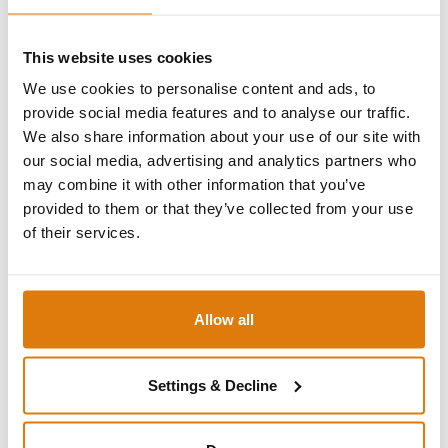
Anputzleisten für Fenster: Hier werden die Anputzleisten
sowohl innen am Fenster als auch außen abgebracht, um
This website uses cookies
einen glatten Übergang zwischen Fenster und Rahmen zu
ermöglichen.
We use cookies to personalise content and ads, to
provide social media features and to analyse our traffic.
We also share information about your use of our site with
Während die Putzträgerplatte auf
geraden Flächen zum
our social media, advertising and analytics partners who
Einsatz
kommt, benötigen Sie die
Anputzleiste für die
may combine it with other information that you’ve
Ecken und Kanten
, damit der
Putz auch an den Schrägen
provided to them or that they’ve collected from your use
hält
und nicht abfällt. An ihnen befindet sich ebenfalls
of their services.
eine Art
gitterförmiges Gewebe
, das überputzt wird.
Einige Modelle verfügen
zusätzlich über
Dichtungselemente
, die das Eindringen von Feuchtigkeit
Allow all
verhindern und somit den Schutz der angrenzenden
Bauteile erhöhen.
Settings & Decline
Eine Anputzleiste ist nicht nur dafür da, dass der Putz an
allen Oberflächen angebracht werden kann, sondern sorgt