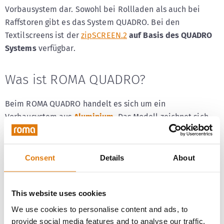
Vorbausystem dar. Sowohl bei Rollladen als auch bei
Raffstoren gibt es das System QUADRO. Bei den
Textilscreens ist der
zipSCREEN.2
auf Basis des QUADRO
Systems
verfügbar.
Was ist ROMA QUADRO?
Beim ROMA QUADRO handelt es sich um ein
Vorbausystem aus
Aluminium
. Das Modell zeichnet sich
durch seine
quadratische Kastenform
aus, in die sich die
Raffstoren- bzw.
Rollladenlamellen
aufwickeln lassen. Bei
der Variante
QUADRO. XP
ist zusätzlich eine Ausstattung
Consent
Details
About
mit einem
Insektenschutzgitter
möglich.
This website uses cookies
ROMA QUADRO:
We use cookies to personalise content and ads, to
Umweltfreundliches
provide social media features and to analyse our traffic.