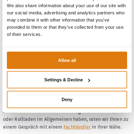
Sonnenschutzsystem
We also share information about your use of our site with
our social media, advertising and analytics partners who
Bei Vorbausystemen kann im Gegensatz zu
may combine it with other information that you’ve
Aufsatzsystemen keine
Wärmebrücke
nach innen
provided to them or that they’ve collected from your use
hergestellt werden. Daher zeugen Vorbausysteme von
of their services.
besseren
Wärmedämmeigenschaften
und tragen somit
zur
Senkung des Energieverbrauchs
bei.
Allow all
Die rechteckige Form des ROMA QUADRO besticht durch
schlichte Eleganz
und eignet sich daher ausgezeichnet für
Settings & Decline
alle Häuserformen
. Wird der Rollladen, Raffstore bzw.
Textilscreen elektrisch betrieben, lässt er sich ebenfalls
in ein
Smart Home
integrieren. Auf diese Weise können
Deny
Sie Ihr Sonnenschutzsystem per
Funk
,
Zeitschaltuhr
oder
Sensor
steuern. Wenn Sie noch
Fragen
zum ROMA QUADRO
oder Rollladen im Allgemeinen haben, raten wir Ihnen zu
einem Gespräch mit einem
Fachhändler
in Ihrer Nähe.