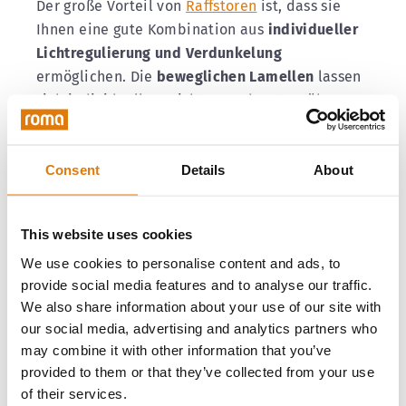
Der große Vorteil von
Raffstoren
ist, dass sie
Ihnen eine gute Kombination aus
individueller
Lichtregulierung und Verdunkelung
ermöglichen. Die
beweglichen Lamellen
lassen
sich individuell ausrichten, sodass tagsüber
gedämpftes Licht ins Kinderzimmer fällt,
während es
nachts vollständig abgedunkelt
Consent
Details
About
werden kann.
Besonders für Kinder, die mit einer kleinen
This website uses cookies
Lichtquelle besser schlafen, ist dies eine gute
We use cookies to personalise content and ads, to
Alternative zu Rollladen. Auch Raffstoren
provide social media features and to analyse our traffic.
können Sie elektrisch bedienen und so in Ihr
We also share information about your use of our site with
Smart Home System einbinden
.
our social media, advertising and analytics partners who
may combine it with other information that you’ve
provided to them or that they’ve collected from your use
of their services.