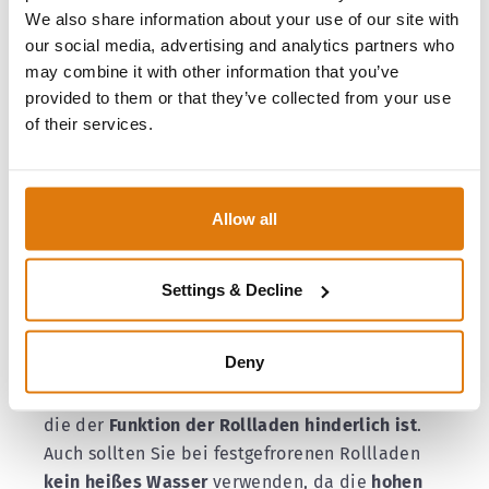
sich das Problem dann bereits gelöst.
We also share information about your use of our site with
our social media, advertising and analytics partners who
may combine it with other information that you’ve
Rollladen eingefroren – Was
provided to them or that they’ve collected from your use
Sie unbedingt vermeiden
of their services.
sollten
Was Sie bei festgefrorenen Rollladen unbedingt
Allow all
vermeiden sollten, sind allem voran gewaltvolle
Handlungen, da es sonst zu
Beschädigungen
kommen kann. Auch wird davon
abgeraten, die
Settings & Decline
Rollladen einzufetten
. Zwar frieren diese
daraufhin nicht mehr fest. Das Fett sorgt jedoch
Deny
für eine
erhöhte Schmutzansammlung
.
Langfristig bildet sich daraufhin eine Schmiere,
die der
Funktion der Rollladen hinderlich ist
.
Auch sollten Sie bei festgefrorenen Rollladen
kein heißes Wasser
verwenden, da die
hohen