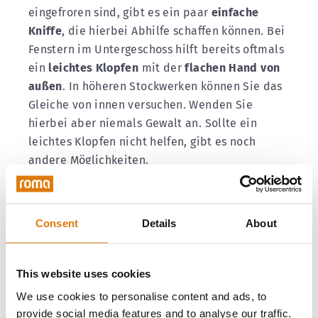
eingefroren sind, gibt es ein paar
einfache
Kniffe
, die hierbei Abhilfe schaffen können. Bei
Fenstern im Untergeschoss hilft bereits oftmals
ein
leichtes Klopfen
mit der
flachen Hand von
außen
. In höheren Stockwerken können Sie das
Gleiche von innen versuchen. Wenden Sie
hierbei aber niemals Gewalt an. Sollte ein
leichtes Klopfen nicht helfen, gibt es noch
andere Möglichkeiten.
Oftmals genügt es bereits, wenn Sie das
Fenster
für eine kurze Zeit offenlassen
, sodass die
Consent
Details
About
Wärme von innen
die festgefrorenen Rollladen
löst und diese sich im Handumdrehen wieder
bewegen lassen. Lassen Sie also zunächst das
This website uses cookies
Fenster für eine Weile offen
und
klopfen
Sie ab
We use cookies to personalise content and ads, to
und an
leicht gegen die Lamellen
. Meistens hat
provide social media features and to analyse our traffic.