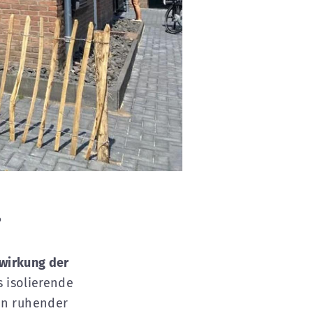
?
irkung der
s isolierende
in ruhender