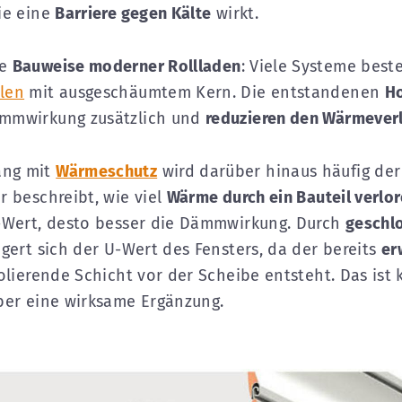
ie eine
Barriere gegen Kälte
wirkt.
ie
Bauweise moderner Rollladen
: Viele Systeme best
len
mit ausgeschäumtem Kern. Die entstandenen
H
mmwirkung zusätzlich und
reduzieren den Wärmever
ng mit
Wärmeschutz
wird darüber hinaus häufig de
r beschreibt, wie viel
Wärme durch ein Bauteil verlo
U-Wert, desto besser die Dämmwirkung. Durch
geschl
gert sich der U-Wert des Fensters, da der bereits
er
solierende Schicht vor der Scheibe entsteht. Das ist 
ber eine wirksame Ergänzung.