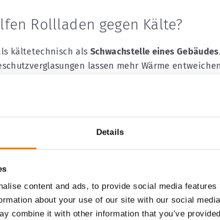
fen Rollladen gegen Kälte?
ls kältetechnisch als
Schwachstelle eines Gebäudes
chutzverglasungen lassen mehr Wärme entweichen 
nwände. Bei
älteren Fenstern
ist dieser
Effekt noch 
icher Teil der
Heizenergie verloren
gehen.
, dass
außenliegender Sonnenschutz
, wie beispielsw
Details
Textilscreens
, den Wärmeverlust um
75 bis 80 Proze
g von Fenstertyp, Verglasung und Zustand des Rollla
 als eine Art Zusatzdämmung.
es
alise content and ads, to provide social media features
formation about your use of our site with our social medi
y combine it with other information that you’ve provided