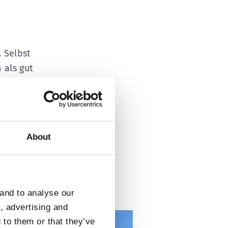
. Selbst
als gut
deutlicher
: Hier
eise
Rollladen
,
About
nt
senken kann.
dens. Rollladen
 and to analyse our
a, advertising and
 to them or that they’ve