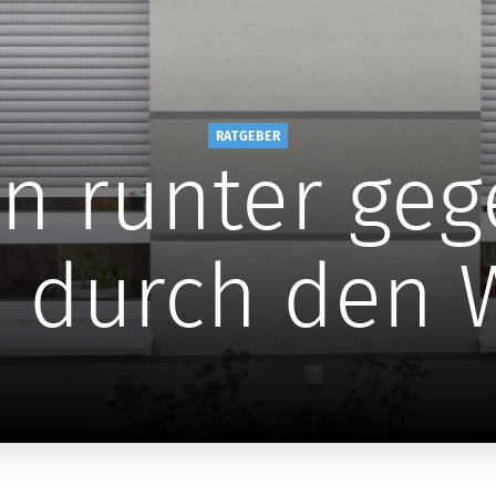
RATGEBER
n runter geg
 durch den W