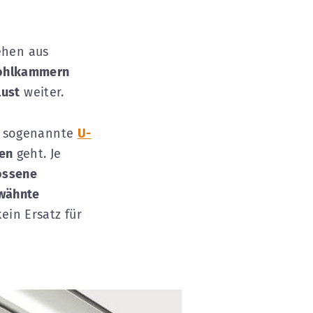
ehen aus
ohlkammern
lust
weiter.
r sogenannte
U-
ren
geht. Je
ossene
wähnte
kein Ersatz für