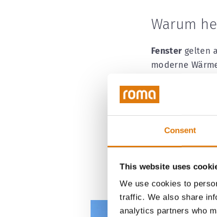
Warum hel
Fenster
gelten a
moderne Wärmes
gedämmte Auße
kann ein erhebl
Es ist bewiesen
Consent
Raffstoren
und
Das ist abhängi
fungieren somit
This website uses cooki
We use cookies to person
traffic. We also share in
analytics partners who ma