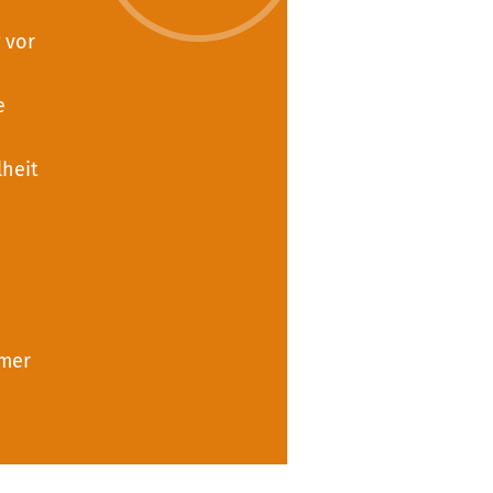
 vor
e
lheit
amer