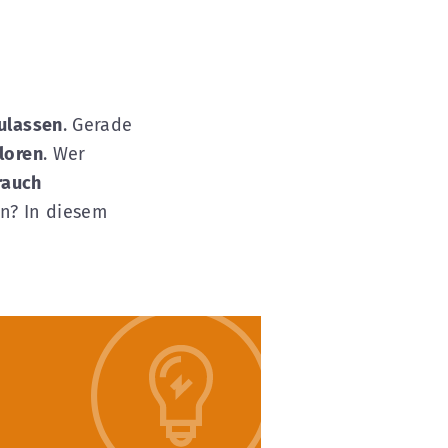
zulassen
. Gerade
loren
. Wer
rauch
en? In diesem