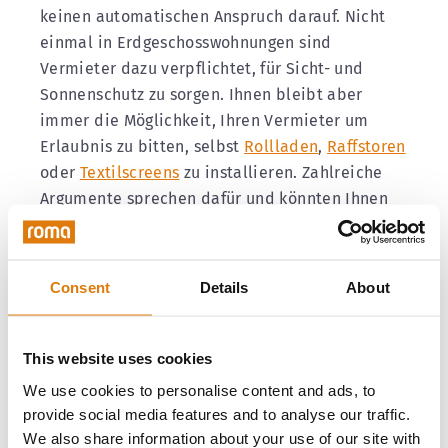
keinen automatischen Anspruch darauf. Nicht
einmal in Erdgeschosswohnungen sind
Vermieter dazu verpflichtet, für Sicht- und
Sonnenschutz zu sorgen. Ihnen bleibt aber
immer die Möglichkeit, Ihren Vermieter um
Erlaubnis zu bitten, selbst
Rollladen
,
Raffstoren
oder
Textilscreens
zu installieren. Zahlreiche
Argumente sprechen dafür und könnten Ihnen
bei der Überzeugung des Vermieters helfen:
Neben der
Energieeinsparung
fungieren
Consent
Details
About
Rollladen ebenfalls als
Einbruchschutzmaßnahme
und steigern
grundsätzlich den Wert eines Hauses. Dies sind
This website uses cookies
alles Punkte, von denen ein Vermieter
We use cookies to personalise content and ads, to
langfristig profitieren kann und die Ihnen als
provide social media features and to analyse our traffic.
Argumente hinsichtlich
einer Nachrüstung von
We also share information about your use of our site with