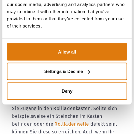
Rollladen in Ihrer Mietwohnung
dienen können.
our social media, advertising and analytics partners who
may combine it with other information that you’ve
provided to them or that they’ve collected from your use
Rollladen-Reparatur in
of their services.
Mietwohnungen – Was Sie
selbst tun können
Allow all
Nehmen wir nun an, Sie haben sich Ihre
Rollladen selbst angeschafft und diese sind
folglich nicht Teil der Mietsache. Somit ist Ihr
Settings & Decline
Vermieter auch nicht für deren Reparatur
verantwortlich. Je nach Schaden können Sie Ihre
Deny
Rollladen oftmals auch
selbstständig
reparieren.
Über die
Revisionsklappe
finden
Sie Zugang in den Rollladenkasten. Sollte sich
beispielsweise ein Steinchen im Kasten
befinden oder die
Rollladenwelle
defekt sein,
können Sie diese so erreichen. Auch wenn Ihr